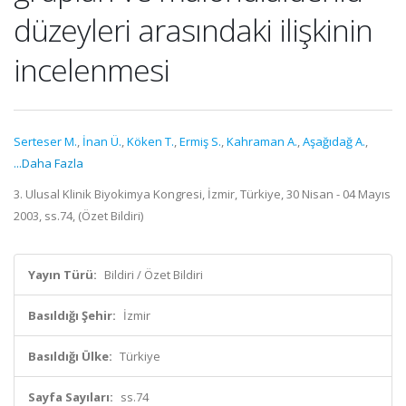
düzeyleri arasındaki ilişkinin
incelenmesi
Serteser M.
,
İnan Ü.
,
Köken T.
,
Ermiş S.
,
Kahraman A.
,
Aşağıdağ A.
,
...Daha Fazla
3. Ulusal Klinik Biyokimya Kongresi, İzmir, Türkiye, 30 Nisan - 04 Mayıs
2003, ss.74, (Özet Bildiri)
Yayın Türü:
Bildiri / Özet Bildiri
Basıldığı Şehir:
İzmir
Basıldığı Ülke:
Türkiye
Sayfa Sayıları:
ss.74