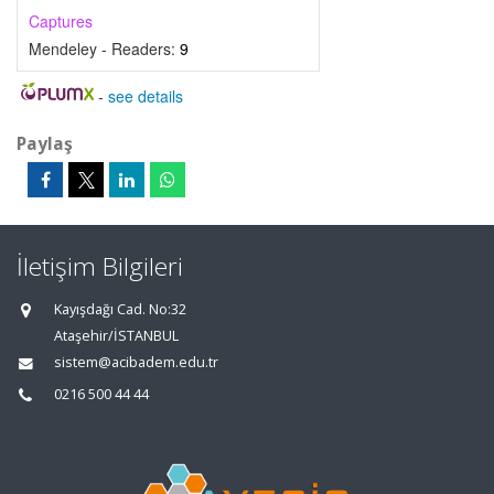
Captures
Mendeley - Readers:
9
-
see details
Paylaş
İletişim Bilgileri
Kayışdağı Cad. No:32
Ataşehir/İSTANBUL
sistem@acibadem.edu.tr
0216 500 44 44