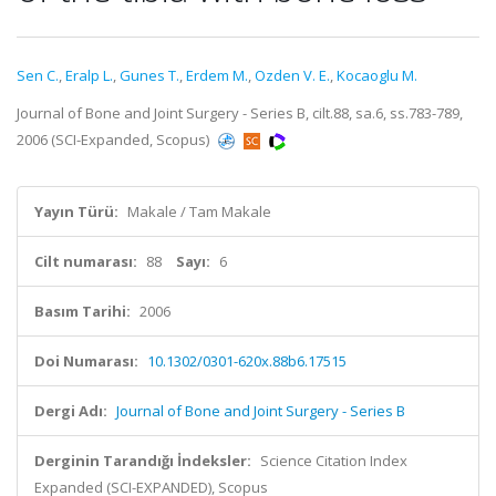
Sen C.
,
Eralp L.
,
Gunes T.
,
Erdem M.
,
Ozden V. E.
,
Kocaoglu M.
Journal of Bone and Joint Surgery - Series B, cilt.88, sa.6, ss.783-789,
2006 (SCI-Expanded, Scopus)
Yayın Türü:
Makale / Tam Makale
Cilt numarası:
88
Sayı:
6
Basım Tarihi:
2006
Doi Numarası:
10.1302/0301-620x.88b6.17515
Dergi Adı:
Journal of Bone and Joint Surgery - Series B
Derginin Tarandığı İndeksler:
Science Citation Index
Expanded (SCI-EXPANDED), Scopus