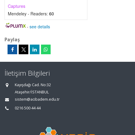
Captures
Mendeley - Readers:
60
-
see details
Paylaş
İletişim Bilgileri
Kayışdağı Cad. No:32
Ataşehir/İSTANBUL
sistem@acibadem.edu.tr
0216 500 44 44