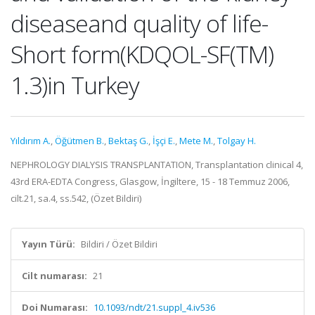
diseaseand quality of life-
Short form(KDQOL-SF(TM)
1.3)in Turkey
Yıldırım A.
,
Öğütmen B.
,
Bektaş G.
,
İşçi E.
,
Mete M.
,
Tolgay H.
NEPHROLOGY DIALYSIS TRANSPLANTATION, Transplantation clinical 4,
43rd ERA-EDTA Congress, Glasgow, İngiltere, 15 - 18 Temmuz 2006,
cilt.21, sa.4, ss.542, (Özet Bildiri)
Yayın Türü:
Bildiri / Özet Bildiri
Cilt numarası:
21
Doi Numarası:
10.1093/ndt/21.suppl_4.iv536