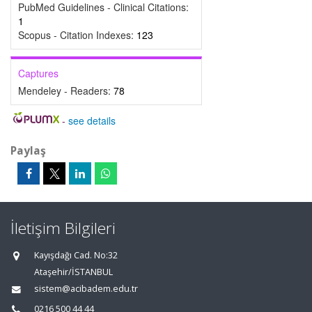
PubMed Guidelines - Clinical Citations:
1
Scopus - Citation Indexes:
123
Captures
Mendeley - Readers:
78
-
see details
Paylaş
İletişim Bilgileri
Kayışdağı Cad. No:32
Ataşehir/İSTANBUL
sistem@acibadem.edu.tr
0216 500 44 44