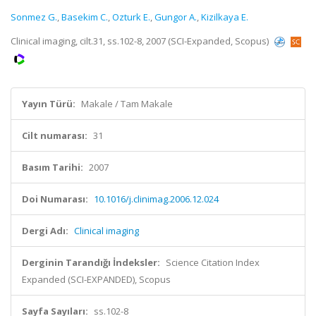
Sonmez G.
,
Basekim C.
,
Ozturk E.
,
Gungor A.
,
Kizilkaya E.
Clinical imaging, cilt.31, ss.102-8, 2007 (SCI-Expanded, Scopus)
Yayın Türü:
Makale / Tam Makale
Cilt numarası:
31
Basım Tarihi:
2007
Doi Numarası:
10.1016/j.clinimag.2006.12.024
Dergi Adı:
Clinical imaging
Derginin Tarandığı İndeksler:
Science Citation Index
Expanded (SCI-EXPANDED), Scopus
Sayfa Sayıları:
ss.102-8