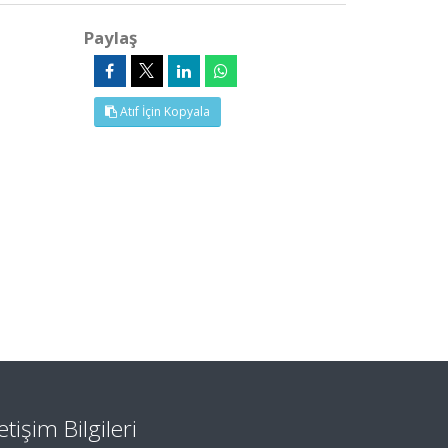
Paylaş
Atıf İçin Kopyala
letişim Bilgileri