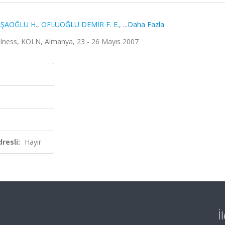
ŞAOĞLU H.
,
OFLUOĞLU DEMİR F. E.
,
...Daha Fazla
 İlness, KÖLN, Almanya, 23 - 26 Mayıs 2007
resli:
Hayır
İ