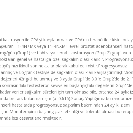
i kastrasyon ile CPA’yi karşılatırmak ve CPA’nin terapötik etkisini orta
başvuran T1-4N+MX veya T1-4NXM+ evreli prostat adenokanserli hast
g/gün (Grup1) ve tıbbi veya cerrahi kastarasyon (Grup 2) gruplarına
noktaları genel ve hastalığa-özel sağkalım olasılıklarıdır. Progresyonsu
üş hızı ikincil son noktalar olarak kabul edilmiştir.Progresyonsuz
mış ve Logrank testiyle de sağkalım olasılıkları karşılaştırılmıştır.Son
değerleri 42ng/dl bulunmuş ve 3 ayda Grup1’de 3.0 ‘e Grup2’de de 2.1
vi sonrasındaki testesteron seviyeleri başlangıçtaki değerlerin Grup1’d
kadar veriler sağkalım süreleri için tam olmasa bile, ortanca 24 aylık i
rında bir fark bulunmamıştır (p=0.616).Sonuç: Yaptığımız bu randomize
anserli hastalarda progresyonsuz sağkalım bakımından 24 aylık izlem
ştır. Monoterapinin başlangıçtaki etkinliği ve tolerabl olması bu terapi
larında bizi cesaretlendirmektedir.