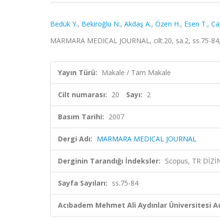
Bedük Y.
,
Bekiroğlu N.
,
Akdaş A.
,
Özen H.
,
Esen T.
,
Ca
MARMARA MEDICAL JOURNAL, cilt.20, sa.2, ss.75-84,
Yayın Türü:
Makale / Tam Makale
Cilt numarası:
20
Sayı:
2
Basım Tarihi:
2007
Dergi Adı:
MARMARA MEDICAL JOURNAL
Derginin Tarandığı İndeksler:
Scopus, TR DİZİ
Sayfa Sayıları:
ss.75-84
Acıbadem Mehmet Ali Aydınlar Üniversitesi Ad