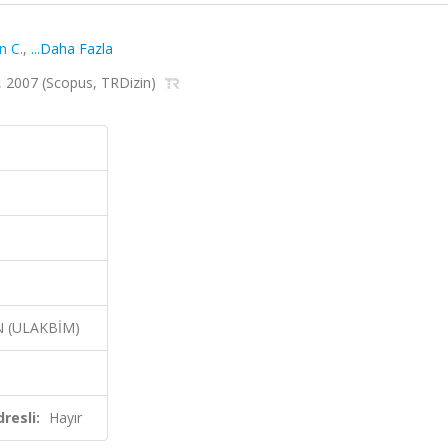
n C.
,
...Daha Fazla
 2007 (Scopus, TRDizin)
N (ULAKBİM)
resli:
Hayır