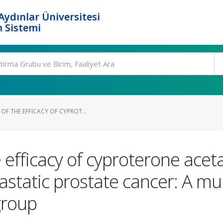
ydınlar Üniversitesi
 Sistemi
F THE EFFICACY OF CYPROT...
efficacy of cyproterone acet
tatic prostate cancer: A mul
group