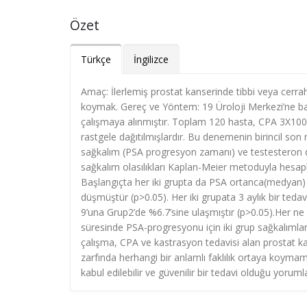
Özet
Türkçe
İngilizce
Amaç: İlerlemiş prostat kanserinde tibbi veya cerrah
koymak. Gereç ve Yöntem: 19 Üroloji Merkezi’ne 
çalışmaya alınmıştır. Toplam 120 hasta, CPA 3X100m
rastgele dağıtılmışlardır. Bu denemenin birincil son 
sağkalım (PSA progresyon zamanı) ve testesteron düş
sağkalım olasılıkları Kaplan-Meier metoduyla hesaplan
Başlangıçta her iki grupta da PSA ortanca(medyan) 
düşmüştür (p>0.05). Her iki grupata 3 aylık bir teda
9’una Grup2’de %6.7’sine ulaşmıştır (p>0.05).Her ne 
süresinde PSA-progresyonu için iki grup sağkalımla
çalışma, CPA ve kastrasyon tedavisi alan prostat k
zarfında herhangi bir anlamlı faklılık ortaya koymamı
kabul edilebilir ve güvenilir bir tedavi olduğu yorum