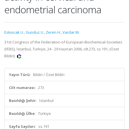
endometrial carcinoma
Eskiocak U.
,
Gunduz U.
,
Zeren H.
,
Vardar M.
31st Congress of the Federation-of-European-Biochemical-Societies
(FEBS), İstanbul, Türkiye, 24 - 29 Haziran 2006, cilt.273, ss.191, (Özet
Bildiri)
Yayın Türü:
Bildiri / Özet Bildiri
Cilt numarası:
273
Basıldığı Şehir:
İstanbul
Basıldığı Ülke:
Türkiye
Sayfa Sayıları:
ss.191