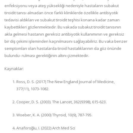
enfeksiyonu veya ateş yüksekliği nedeniyle hastaların subakut
tiroidit tanısı almadan önce farklı kliniklerde özellikle antibiyotik
tedavisi aldıkları ve subakut tiroidit teşhisi konana kadar zaman
kaybettikleri gözlenmektedir. Bu vakada subakut tiroidit tanısının
akla gelmesi hastanın gereksiz antibiyotik kullanımının ve gereksiz
bir diş çekimi işleminden kaçınılmasını sağlayabiliriz. Bu vaka benzer
semptomları olan hastalarda tiroid hastalıklarının da göz önünde
bulundu- rulması gerektiğinin altını çizmektedir.
Kaynaklar:
Ross, D. S. (2017) The New England Journal of Medicine,
377(11), 1073-1082.
Cooper, D. S. (2003). The Lancet, 362(9398), 615-623.
Woeber, K. A. (2000) Thyroid, 10(9), 787-795.
Anaforoğlu, I. (2022) Arch Med Sci