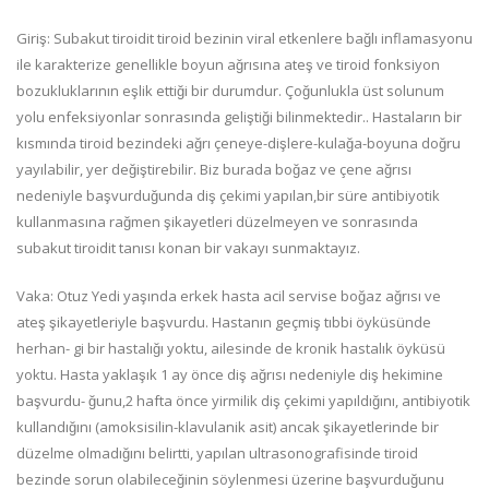
Giriş:
Subakut tiroidit tiroid bezinin viral etkenlere bağlı inflamasyonu
ile karakterize genellikle boyun ağrısına ateş ve tiroid fonksiyon
bozukluklarının eşlik ettiği bir durumdur. Çoğunlukla üst solunum
yolu enfeksiyonlar sonrasında geliştiği bilinmektedir.. Hastaların bir
kısmında tiroid bezindeki ağrı çeneye-dişlere-kulağa-boyuna doğru
yayılabilir, yer değiştirebilir. Biz burada boğaz ve çene ağrısı
nedeniyle başvurduğunda diş çekimi yapılan,bir süre antibiyotik
kullanmasına rağmen şikayetleri düzelmeyen ve sonrasında
subakut tiroidit tanısı konan bir vakayı sunmaktayız.
Vaka:
Otuz Yedi yaşında erkek hasta acil servise boğaz ağrısı ve
ateş şikayetleriyle başvurdu. Hastanın geçmiş tıbbi öyküsünde
herhan- gi bir hastalığı yoktu, ailesinde de kronik hastalık öyküsü
yoktu. Hasta yaklaşık 1 ay önce diş ağrısı nedeniyle diş hekimine
başvurdu- ğunu,2 hafta önce yirmilik diş çekimi yapıldığını, antibiyotik
kullandığını (amoksisilin-klavulanik asit) ancak şikayetlerinde bir
düzelme olmadığını belirtti, yapılan ultrasonografisinde tiroid
bezinde sorun olabileceğinin söylenmesi üzerine başvurduğunu