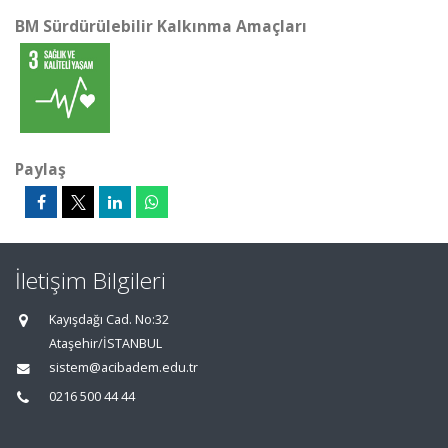
BM Sürdürülebilir Kalkınma Amaçları
Paylaş
İletişim Bilgileri
Kayışdağı Cad. No:32
Ataşehir/İSTANBUL
sistem@acibadem.edu.tr
0216 500 44 44