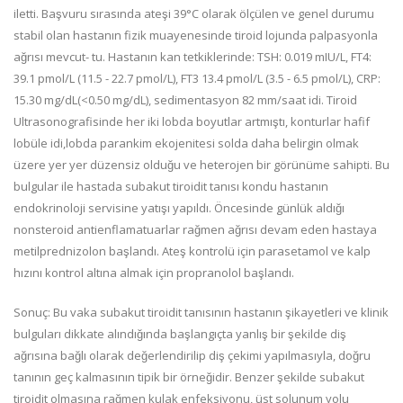
iletti. Başvuru sırasında ateşi 39°C olarak ölçülen ve genel durumu
stabil olan hastanın fizik muayenesinde tiroid lojunda palpasyonla
ağrısı mevcut- tu. Hastanın kan tetkiklerinde: TSH: 0.019 mIU/L, FT4:
39.1 pmol/L (
11.5 - 22.7 pmol/L)
,
FT3 13.4 pmol/L (3.5 - 6.5 pmol/L),
CRP:
15.30 mg/dL(
<0.50 mg/dL), sedimentasyon 82 mm/saat
idi. Tiroid
Ultrasonografisinde her iki lobda boyutlar artmıştı, konturlar hafif
lobüle idi,lobda parankim ekojenitesi solda daha belirgin olmak
üzere yer yer düzensiz olduğu ve heterojen bir görünüme sahipti. Bu
bulgular ile hastada subakut tiroidit tanısı kondu hastanın
endokrinoloji servisine yatışı yapıldı. Öncesinde günlük aldığı
nonsteroid antienflamatuarlar rağmen ağrısı devam eden hastaya
metilprednizolon başlandı. Ateş kontrolü için parasetamol ve kalp
hızını kontrol altına almak için propranolol başlandı.
Sonuç:
Bu vaka subakut tiroidit tanısının hastanın şikayetleri ve klinik
bulguları dikkate alındığında başlangıçta yanlış bir şekilde diş
ağrısına bağlı olarak değerlendirilip diş çekimi yapılmasıyla, doğru
tanının geç kalmasının tipik bir örneğidir. Benzer şekilde subakut
tiroidit olmasına rağmen kulak enfeksiyonu, üst solunum yolu