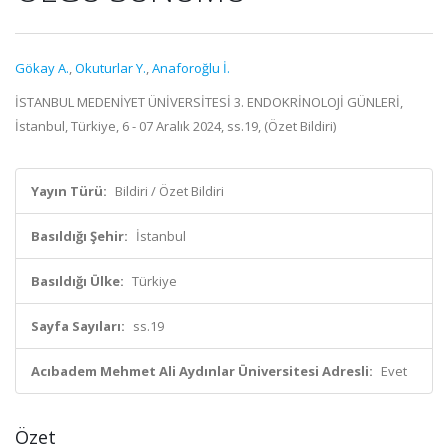
Gökay A.
,
Okuturlar Y.
,
Anaforoğlu İ.
İSTANBUL MEDENİYET ÜNİVERSİTESİ 3. ENDOKRİNOLOJİ GÜNLERİ,
İstanbul, Türkiye, 6 - 07 Aralık 2024, ss.19, (Özet Bildiri)
Yayın Türü:
Bildiri / Özet Bildiri
Basıldığı Şehir:
İstanbul
Basıldığı Ülke:
Türkiye
Sayfa Sayıları:
ss.19
Acıbadem Mehmet Ali Aydınlar Üniversitesi Adresli:
Evet
Özet