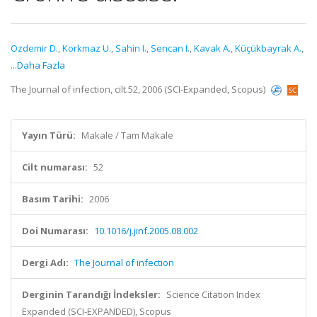
Ozdemir D.
,
Korkmaz U.
,
Sahin I.
,
Sencan I.
,
Kavak A.
,
Küçükbayrak A.
,
...Daha Fazla
The Journal of infection, cilt.52, 2006 (SCI-Expanded, Scopus)
Yayın Türü:
Makale / Tam Makale
Cilt numarası:
52
Basım Tarihi:
2006
Doi Numarası:
10.1016/j.jinf.2005.08.002
Dergi Adı:
The Journal of infection
Derginin Tarandığı İndeksler:
Science Citation Index
Expanded (SCI-EXPANDED), Scopus