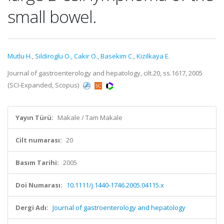
small bowel.
Mutlu H.
,
Sildiroglu O.
,
Cakir O.
,
Basekim C.
,
Kizilkaya E.
Journal of gastroenterology and hepatology, cilt.20, ss.1617, 2005
(SCI-Expanded, Scopus)
Yayın Türü:
Makale / Tam Makale
Cilt numarası:
20
Basım Tarihi:
2005
Doi Numarası:
10.1111/j.1440-1746.2005.04115.x
Dergi Adı:
Journal of gastroenterology and hepatology