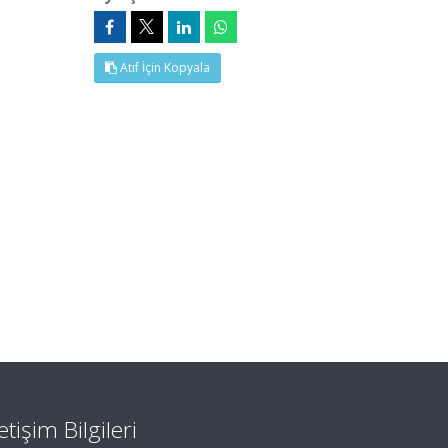
Atıf İçin Kopyala
letişim Bilgileri