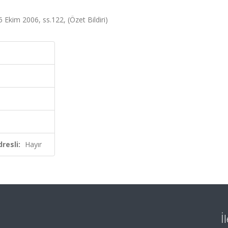
5 Ekim 2006, ss.122, (Özet Bildiri)
resli:
Hayır
İ