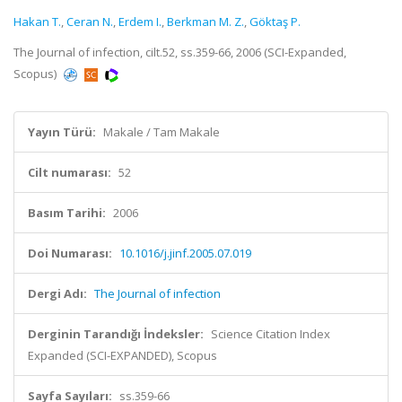
Hakan T.
,
Ceran N.
,
Erdem I.
,
Berkman M. Z.
,
Göktaş P.
The Journal of infection, cilt.52, ss.359-66, 2006 (SCI-Expanded,
Scopus)
Yayın Türü:
Makale / Tam Makale
Cilt numarası:
52
Basım Tarihi:
2006
Doi Numarası:
10.1016/j.jinf.2005.07.019
Dergi Adı:
The Journal of infection
Derginin Tarandığı İndeksler:
Science Citation Index
Expanded (SCI-EXPANDED), Scopus
Sayfa Sayıları:
ss.359-66