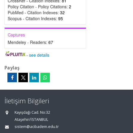
CrossRef - Citation Indexes:
81
Policy Citation - Policy Citations:
2
PubMed - Citation Indexes:
32
Scopus - Citation Indexes:
95
Captures
Mendeley - Readers:
67
-
see details
Paylaş
İletişim Bilgileri
Kayışdağı Cad. No:32
Ataşehir/İSTANBUL
sistem@acibadem.edu.tr