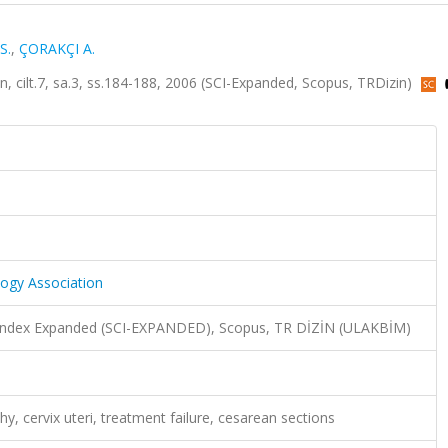
S.
,
ÇORAKÇI A.
, cilt.7, sa.3, ss.184-188, 2006 (SCI-Expanded, Scopus, TRDizin)
logy Association
n Index Expanded (SCI-EXPANDED), Scopus, TR DİZİN (ULAKBİM)
y, cervix uteri, treatment failure, cesarean sections