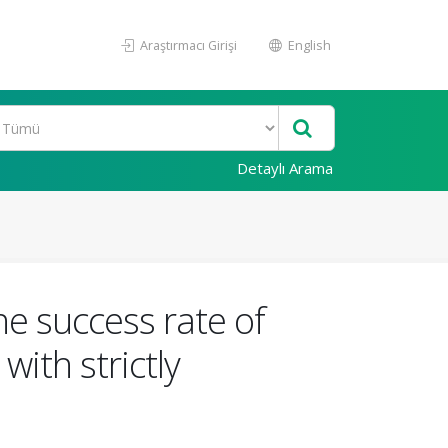
Araştırmacı Girişi
English
Detaylı Arama
he success rate of
ith strictly