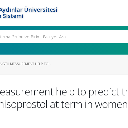
ydınlar Üniversitesi
 Sistemi
ENGTH MEASUREMENT HELP TO...
easurement help to predict t
misoprostol at term in women w