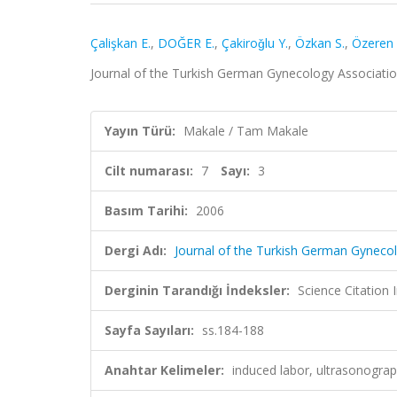
Çalişkan E.
,
DOĞER E.
,
Çakiroǧlu Y.
,
Özkan S.
,
Özeren 
Journal of the Turkish German Gynecology Association
Yayın Türü:
Makale / Tam Makale
Cilt numarası:
7
Sayı:
3
Basım Tarihi:
2006
Dergi Adı:
Journal of the Turkish German Gyneco
Derginin Tarandığı İndeksler:
Science Citatio
Sayfa Sayıları:
ss.184-188
Anahtar Kelimeler:
induced labor, ultrasonograph