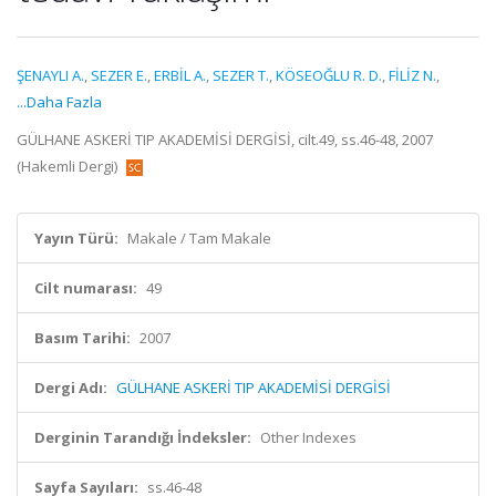
ŞENAYLI A.
,
SEZER E.
,
ERBİL A.
,
SEZER T.
,
KÖSEOĞLU R. D.
,
FİLİZ N.
,
...Daha Fazla
GÜLHANE ASKERİ TIP AKADEMİSİ DERGİSİ, cilt.49, ss.46-48, 2007
(Hakemli Dergi)
Yayın Türü:
Makale / Tam Makale
Cilt numarası:
49
Basım Tarihi:
2007
Dergi Adı:
GÜLHANE ASKERİ TIP AKADEMİSİ DERGİSİ
Derginin Tarandığı İndeksler:
Other Indexes
Sayfa Sayıları:
ss.46-48