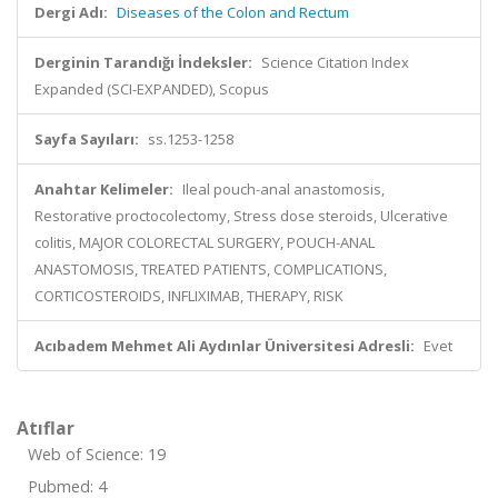
Dergi Adı:
Diseases of the Colon and Rectum
Derginin Tarandığı İndeksler:
Science Citation Index
Expanded (SCI-EXPANDED), Scopus
Sayfa Sayıları:
ss.1253-1258
Anahtar Kelimeler:
Ileal pouch-anal anastomosis,
Restorative proctocolectomy, Stress dose steroids, Ulcerative
colitis, MAJOR COLORECTAL SURGERY, POUCH-ANAL
ANASTOMOSIS, TREATED PATIENTS, COMPLICATIONS,
CORTICOSTEROIDS, INFLIXIMAB, THERAPY, RISK
Acıbadem Mehmet Ali Aydınlar Üniversitesi Adresli:
Evet
Atıflar
Web of Science: 19
Pubmed: 4