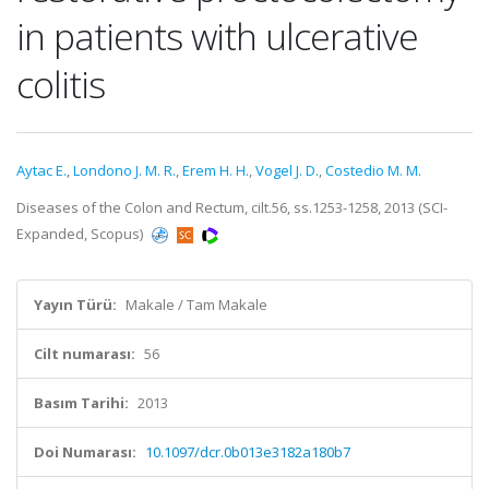
in patients with ulcerative
colitis
Aytac E.
,
Londono J. M. R.
,
Erem H. H.
,
Vogel J. D.
,
Costedio M. M.
Diseases of the Colon and Rectum, cilt.56, ss.1253-1258, 2013 (SCI-
Expanded, Scopus)
Yayın Türü:
Makale / Tam Makale
Cilt numarası:
56
Basım Tarihi:
2013
Doi Numarası:
10.1097/dcr.0b013e3182a180b7