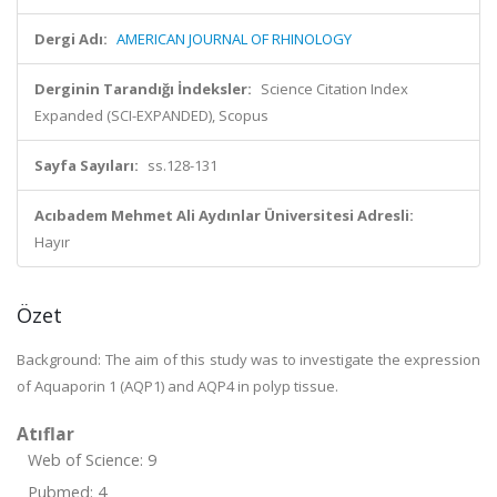
Dergi Adı:
AMERICAN JOURNAL OF RHINOLOGY
Derginin Tarandığı İndeksler:
Science Citation Index
Expanded (SCI-EXPANDED), Scopus
Sayfa Sayıları:
ss.128-131
Acıbadem Mehmet Ali Aydınlar Üniversitesi Adresli:
Hayır
Özet
Background: The aim of this study was to investigate the expression
of Aquaporin 1 (AQP1) and AQP4 in polyp tissue.
Atıflar
Web of Science: 9
Pubmed: 4