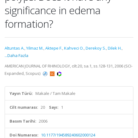
significance in edema
formation?
Altuntas A.
,
Yilmaz M.
,
Aktepe F.
,
Kahveci O.
,
Derekoy S.
,
Dilek H.
,
...Daha Fazla
AMERICAN JOURNAL OF RHINOLOGY, cilt.20, sa.1, ss.128-131, 2006 (SCI-
Expanded, Scopus)
Yayın Türü:
Makale / Tam Makale
Cilt numarası:
20
Sayı:
1
Basım Tarihi:
2006
Doi Numarası:
10.1177/194589240602000124