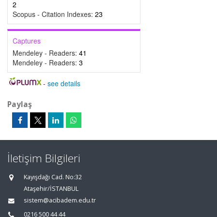
2
Scopus - Citation Indexes:
23
Captures
Mendeley - Readers:
41
Mendeley - Readers:
3
-
see details
Paylaş
İletişim Bilgileri
Kayışdağı Cad. No:32
Ataşehir/İSTANBUL
sistem@acibadem.edu.tr
0216 500 44 44