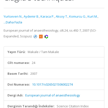
Yurtseven N.
,
Aydemir B.
,
Karaca P.
,
Aksoy T.
,
Komurcu G.
,
Kurt M.
,
...Daha Fazla
European journal of anaesthesiology, cilt.24, ss.492-7, 2007 (SCI-
Expanded, Scopus)
Yayın Türü:
Makale / Tam Makale
Cilt numarası:
24
Basım Tarihi:
2007
Doi Numarası:
10.1017/s0265021506002274
Dergi Adı:
European journal of anaesthesiology
Derginin Tarandığı İndeksler:
Science Citation Index