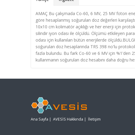
AMAÇ Bu çalışmada Co-60, 6 MV, 25 MV foton enerjil
göre hesaplanmış soğurulan doz değerleri karşıla
10x10 cm kolimatör açıklığı ve her enerji için protokol
silindir iyon odası ile ölçüldü. Ölçümü etkileyen pa
odası için kullanılan bütün enerjilerde ölçüldü.BUL
soğurulan doz hesaplarında TRS 398 no'lu protoko
fazla bulundu. Bu fark Co-60 ve 6 MV için %1'den 
kullanmanın soğurulan doz hesabını daha doğru hesap
Ana Sayfa
|
AVESİS Hakkında
|
İletişim