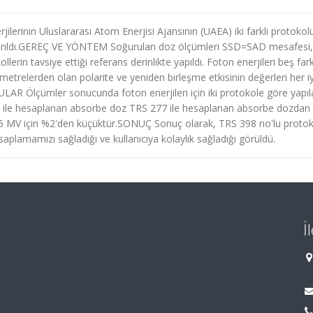
erinin Uluslararası Atom Enerjisi Ajansının (UAEA) iki farklı protokol
ştırıldı.GEREÇ VE YÖNTEM Soğurulan doz ölçümleri SSD=SAD mesafesi,
lerin tavsiye ettiği referans derinlikte yapıldı. Foton enerjileri beş fark
rametrelerden olan polarite ve yeniden birleşme etkisinin değerleri her 
GULAR Ölçümler sonucunda foton enerjileri için iki protokole göre yapı
l ile hesaplanan absorbe doz TRS 277 ile hesaplanan absorbe dozdan
25 MV için %2'den küçüktür.SONUÇ Sonuç olarak, TRS 398 no'lu proto
lamamızı sağladığı ve kullanıcıya kolaylık sağladığı görüldü.
İ