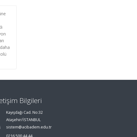
üne
lı
iyon
lan
 daha
kolü
letişim Bilgileri
Kayışdağı Cad. No:32
Ataşehir/İSTANBUL
sistem@acibadem.edu.tr
0216 500 44 44