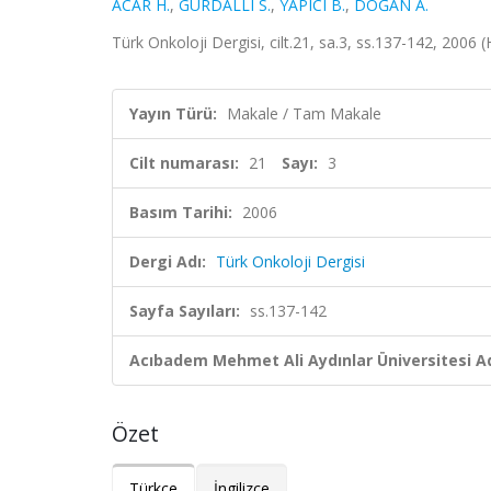
ACAR H.
,
GÜRDALLI S.
,
YAPICI B.
,
DOĞAN A.
Türk Onkoloji Dergisi, cilt.21, sa.3, ss.137-142, 2006
Yayın Türü:
Makale / Tam Makale
Cilt numarası:
21
Sayı:
3
Basım Tarihi:
2006
Dergi Adı:
Türk Onkoloji Dergisi
Sayfa Sayıları:
ss.137-142
Acıbadem Mehmet Ali Aydınlar Üniversitesi Ad
Özet
Türkçe
İngilizce