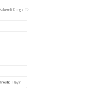
 (Hakemli Dergi)
resli:
Hayır