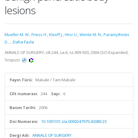
lesions
Mueller M. W.
,
Friess H.
,
Kleeff J.
,
Hinz U.
,
Wente M. N.
,
Paramythiotis
D.
,
...Daha Fazla
ANNALS OF SURGERY, cilt.244, sa.6, ss.909-920, 2006 (SCI-Expanded,
Scopus)
Yayın Türü:
Makale / Tam Makale
Cilt numarası:
244
Sayı:
6
Basım Tarihi:
2006
Doi Numarası:
10.1097/01.sla.0000247970.43080.23
Dergi Adı:
ANNALS OF SURGERY