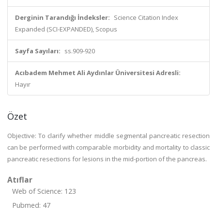
Derginin Tarandığı İndeksler:
Science Citation Index
Expanded (SCI-EXPANDED), Scopus
Sayfa Sayıları:
ss.909-920
Acıbadem Mehmet Ali Aydınlar Üniversitesi Adresli:
Hayır
Özet
Objective: To clarify whether middle segmental pancreatic resection
can be performed with comparable morbidity and mortality to classic
pancreatic resections for lesions in the mid-portion of the pancreas.
Atıflar
Web of Science: 123
Pubmed: 47