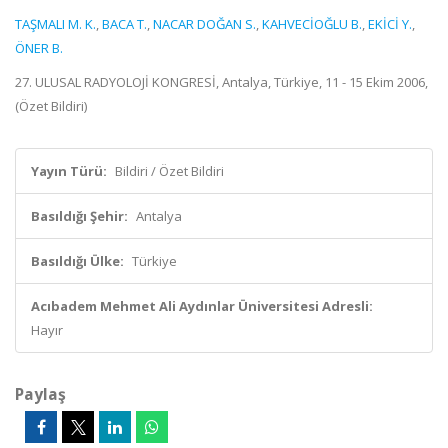
TAŞMALI M. K.
,
BACA T.
,
NACAR DOĞAN S.
,
KAHVECİOĞLU B.
,
EKİCİ Y.
,
ÖNER B.
27. ULUSAL RADYOLOJİ KONGRESİ, Antalya, Türkiye, 11 - 15 Ekim 2006,
(Özet Bildiri)
Yayın Türü:
Bildiri / Özet Bildiri
Basıldığı Şehir:
Antalya
Basıldığı Ülke:
Türkiye
Acıbadem Mehmet Ali Aydınlar Üniversitesi Adresli:
Hayır
Paylaş