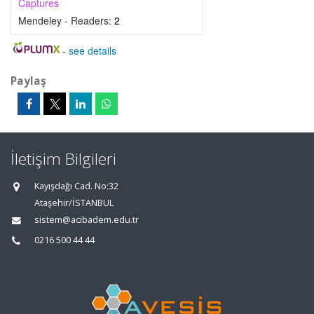
Captures
Mendeley - Readers:
2
-
see details
Paylaş
İletişim Bilgileri
Kayışdağı Cad. No:32
Ataşehir/İSTANBUL
sistem@acibadem.edu.tr
0216 500 44 44