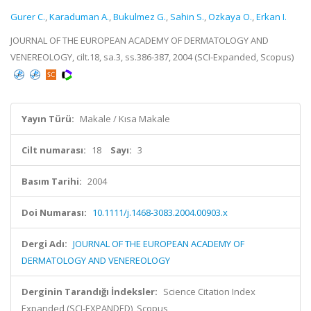
Gurer C.
,
Karaduman A.
,
Bukulmez G.
,
Sahin S.
,
Ozkaya O.
,
Erkan I.
JOURNAL OF THE EUROPEAN ACADEMY OF DERMATOLOGY AND
VENEREOLOGY, cilt.18, sa.3, ss.386-387, 2004 (SCI-Expanded, Scopus)
Yayın Türü:
Makale / Kısa Makale
Cilt numarası:
18
Sayı:
3
Basım Tarihi:
2004
Doi Numarası:
10.1111/j.1468-3083.2004.00903.x
Dergi Adı:
JOURNAL OF THE EUROPEAN ACADEMY OF
DERMATOLOGY AND VENEREOLOGY
Derginin Tarandığı İndeksler:
Science Citation Index
Expanded (SCI-EXPANDED), Scopus