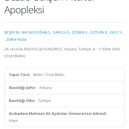
Apopleksi
BEŞER M.
,
NACAR DOĞAN S.
,
SARICA Ö.
,
ZEYBEK E.
,
ÖZTÜRK E.
,
EKİCİ Y.
,
...Daha Fazla
24. ULUSAL RADYOLOJİ KONGRESİ, Ankara, Türkiye, 8 - 11 Ekim 2003,
(Özet Bildiri)
Yayın Türü:
Bildiri / Özet Bildiri
Basıldığı Şehir:
Ankara
Basıldığı Ülke:
Türkiye
Acıbadem Mehmet Ali Aydınlar Üniversitesi Adresli:
Hayır