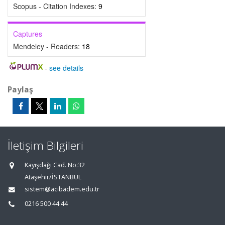
Scopus - Citation Indexes:
9
Captures
Mendeley - Readers:
18
-
see details
Paylaş
İletişim Bilgileri
Kayışdağı Cad. No:32
Ataşehir/İSTANBUL
sistem@acibadem.edu.tr
0216 500 44 44