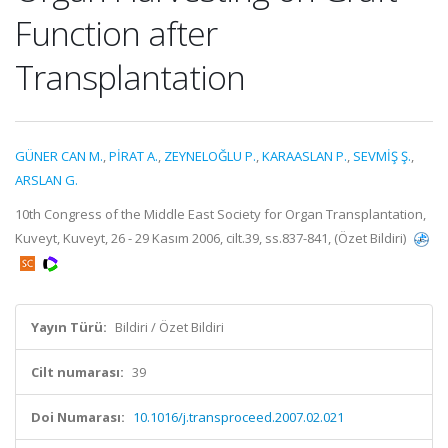
Function after
Transplantation
GÜNER CAN M.
,
PİRAT A.
,
ZEYNELOĞLU P.
,
KARAASLAN P.
,
SEVMİŞ Ş.
,
ARSLAN G.
10th Congress of the Middle East Society for Organ Transplantation,
Kuveyt, Kuveyt, 26 - 29 Kasım 2006, cilt.39, ss.837-841, (Özet Bildiri)
Yayın Türü:
Bildiri / Özet Bildiri
Cilt numarası:
39
Doi Numarası:
10.1016/j.transproceed.2007.02.021