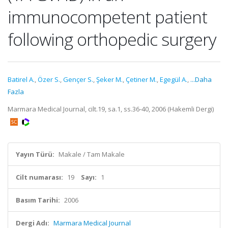
immunocompetent patient
following orthopedic surgery
Batirel A.
,
Özer S.
,
Gençer S.
,
Şeker M.
,
Çetiner M.
,
Egegül A.
,
...Daha
Fazla
Marmara Medical Journal, cilt.19, sa.1, ss.36-40, 2006 (Hakemli Dergi)
Yayın Türü:
Makale / Tam Makale
Cilt numarası:
19
Sayı:
1
Basım Tarihi:
2006
Dergi Adı:
Marmara Medical Journal