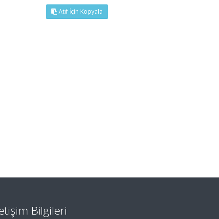
Atıf İçin Kopyala
letişim Bilgileri