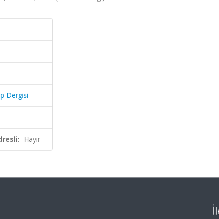
ıp Dergisi
resli:
Hayır
İ