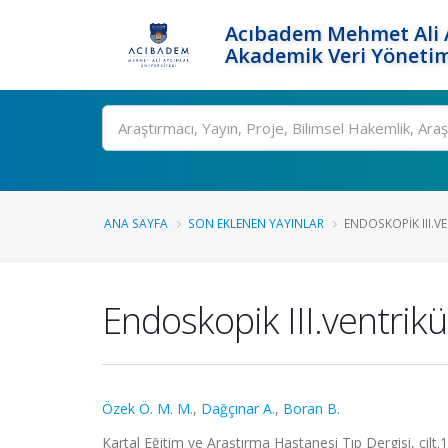
Acıbadem Mehmet Ali A
Akademik Veri Yönetim
Ara
ANA SAYFA
SON EKLENEN YAYINLAR
ENDOSKOPIK III.V
Endoskopik III.ventrikü
Özek Ö. M. M.
,
Dağçınar A.
,
Boran B.
Kartal Eğitim ve Araştırma Hastanesi Tıp Dergisi, cilt