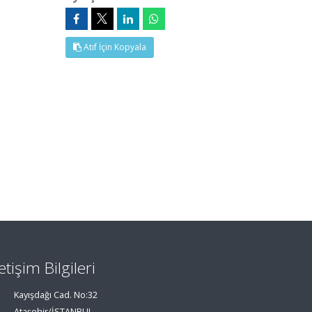
Atıf İçin Kopyala
letişim Bilgileri
Kayışdağı Cad. No:32
Ataşehir/İSTANBUL