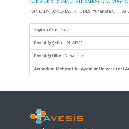
SU KÜÇÜK Ö.
,
CUMA U.
,
ATILGANOĞLU U.
,
MÜGE C. 
15th EADV CONGRESS, RHODES, Yunanistan, 4 - 08 
Yayın Türü:
Bildiri
Basıldığı Şehir:
RHODES
Basıldığı Ülke:
Yunanistan
Acıbadem Mehmet Ali Aydınlar Üniversitesi Ad