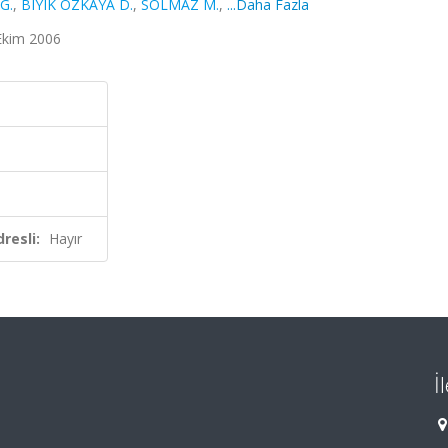
G.
,
BIYIK ÖZKAYA D.
,
SOLMAZ M.
,
...Daha Fazla
Ekim 2006
resli:
Hayır
İ