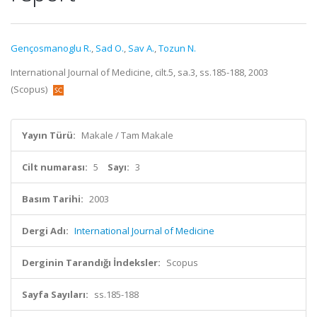
Gençosmanoglu R.
,
Sad O.
,
Sav A.
,
Tozun N.
International Journal of Medicine, cilt.5, sa.3, ss.185-188, 2003
(Scopus)
Yayın Türü:
Makale / Tam Makale
Cilt numarası:
5
Sayı:
3
Basım Tarihi:
2003
Dergi Adı:
International Journal of Medicine
Derginin Tarandığı İndeksler:
Scopus
Sayfa Sayıları:
ss.185-188