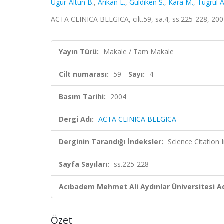
Ugur-Altun B.
,
Arikan E.
,
Guldiken S.
,
Kara M.
,
Tugrul A
ACTA CLINICA BELGICA, cilt.59, sa.4, ss.225-228, 20
Yayın Türü:
Makale / Tam Makale
Cilt numarası:
59
Sayı:
4
Basım Tarihi:
2004
Dergi Adı:
ACTA CLINICA BELGICA
Derginin Tarandığı İndeksler:
Science Citation
Sayfa Sayıları:
ss.225-228
Acıbadem Mehmet Ali Aydınlar Üniversitesi Ad
Özet