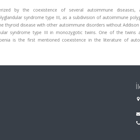
rized by the coexistence of several autoimmune diseases, a
yglandular syndrome type III, as a subdivision of autoimmune polyg
e thyroid disease with other autoimmune disorders without Addison 
lar syndrome type III in monozygotic twins. One of the twins 
nia is the first mentioned coexistence in the literature of au
İ