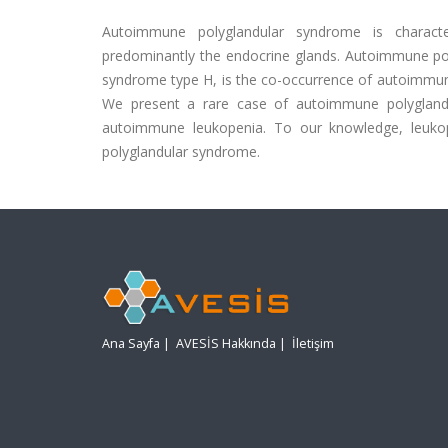
Autoimmune polyglandular syndrome is characte
predominantly the endocrine glands. Autoimmune pol
syndrome type H, is the co-occurrence of autoimmun
We present a rare case of autoimmune polyglandu
autoimmune leukopenia. To our knowledge, leukope
polyglandular syndrome.
Ana Sayfa
|
AVESİS Hakkında
|
İletişim