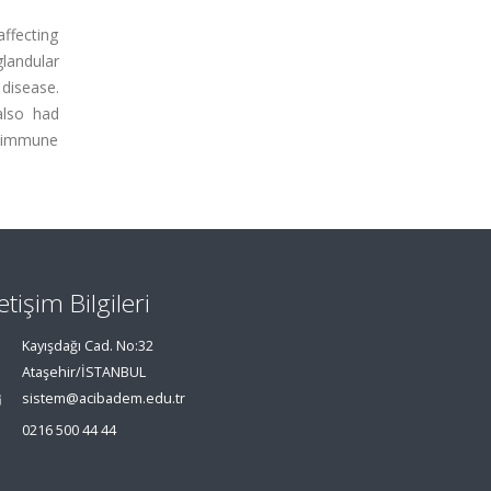
ffecting
landular
disease.
also had
toimmune
letişim Bilgileri
Kayışdağı Cad. No:32
Ataşehir/İSTANBUL
sistem@acibadem.edu.tr
0216 500 44 44