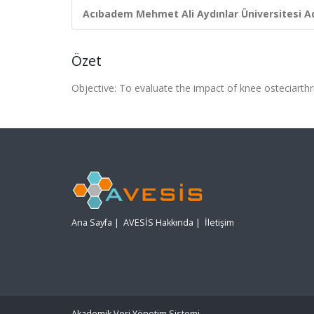
Acıbadem Mehmet Ali Aydınlar Üniversitesi Ad
Özet
Objective: To evaluate the impact of knee osteciarthri
Ana Sayfa
|
AVESİS Hakkında
|
İletişim
Akademik Veri Yönetim Sistemi