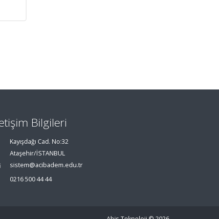
letişim Bilgileri
Kayışdağı Cad. No:32
Ataşehir/İSTANBUL
sistem@acibadem.edu.tr
0216 500 44 44
Abis Teknoloji
© 2026