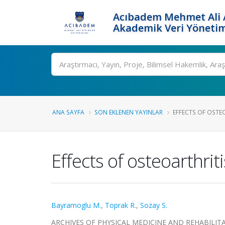
Acıbadem Mehmet Ali A
Akademik Veri Yönetim
Ara
ANA SAYFA
SON EKLENEN YAYINLAR
EFFECTS OF OSTEO
Effects of osteoarthrit
Bayramoglu M.
,
Toprak R.
,
Sozay S.
ARCHIVES OF PHYSICAL MEDICINE AND REHABILITATION