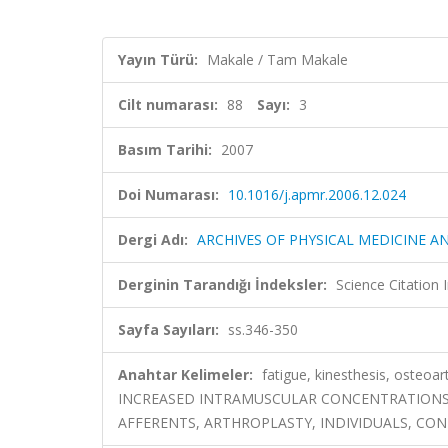
Yayın Türü:
Makale / Tam Makale
Cilt numarası:
88
Sayı:
3
Basım Tarihi:
2007
Doi Numarası:
10.1016/j.apmr.2006.12.024
Dergi Adı:
ARCHIVES OF PHYSICAL MEDICINE A
Derginin Tarandığı İndeksler:
Science Citation
Sayfa Sayıları:
ss.346-350
Anahtar Kelimeler:
fatigue, kinesthesis, osteoa
INCREASED INTRAMUSCULAR CONCENTRATIONS, 
AFFERENTS, ARTHROPLASTY, INDIVIDUALS, CON