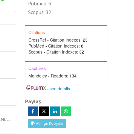
Pubmed: 6
Scopus: 32
Citations
CrossRef - Citation Indexes:
23
PubMed - Citation Indexes:
8
Scopus - Citation Indexes:
32
Captures
Mendeley - Readers:
134
-
see details
Paylaş
KNEE,
Atıf İçin Kopyala