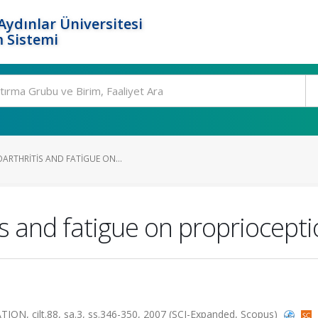
ydınlar Üniversitesi
 Sistemi
ARTHRITIS AND FATIGUE ON...
is and fatigue on propriocepti
, cilt.88, sa.3, ss.346-350, 2007 (SCI-Expanded, Scopus)