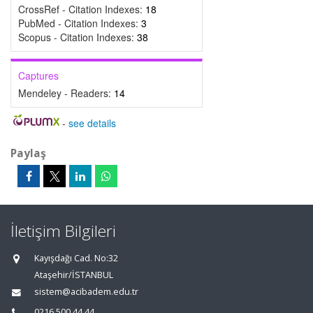
CrossRef - Citation Indexes:
18
PubMed - Citation Indexes:
3
Scopus - Citation Indexes:
38
Captures
Mendeley - Readers:
14
-
see details
Paylaş
İletişim Bilgileri
Kayışdağı Cad. No:32
Ataşehir/İSTANBUL
sistem@acibadem.edu.tr
0216 500 44 44