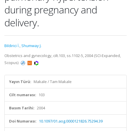
during pregnancy and
delivery.
Bildirici İ.
,
Shumway J.
Obstetrics and gynecology, cilt.103, ss.1102-5, 2004 (SCI-Expanded,
Scopus)
Yayın Türü:
Makale / Tam Makale
Cilt numarası:
103
Basım Tarihi:
2004
Doi Numarası:
10.1097/01.aog.0000121826.75294.39