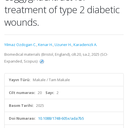
treatment of type 2 diabetic
wounds.
Yilmaz Ozdogan C.
,
Kenar H.
,
Uzuner H.
,
Karadenizli A.
Biomedical materials (Bristol, England), cilt.20, sa.2, 2025 (SCI-
Expanded, Scopus)
Yayın Türü:
Makale / Tam Makale
Cilt numarası:
20
Sayı:
2
Basım Tarihi:
2025
Doi Numarası:
10.1088/1748-605x/ada7b5