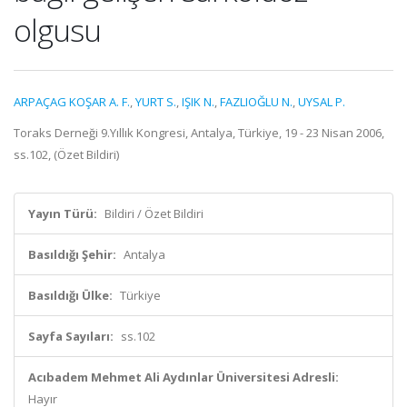
olgusu
ARPAÇAG KOŞAR A. F.
,
YURT S.
,
IŞIK N.
,
FAZLIOĞLU N.
,
UYSAL P.
Toraks Derneği 9.Yıllık Kongresi, Antalya, Türkiye, 19 - 23 Nisan 2006,
ss.102, (Özet Bildiri)
Yayın Türü:
Bildiri / Özet Bildiri
Basıldığı Şehir:
Antalya
Basıldığı Ülke:
Türkiye
Sayfa Sayıları:
ss.102
Acıbadem Mehmet Ali Aydınlar Üniversitesi Adresli:
Hayır