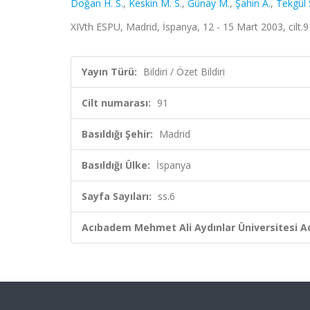
Doğan H. S.
,
Keskin M. S.
,
Günay M.
,
Şahin A.
,
Tekgül 
XIVth ESPU, Madrid, İspanya, 12 - 15 Mart 2003, cilt.91,
Yayın Türü:
Bildiri / Özet Bildiri
Cilt numarası:
91
Basıldığı Şehir:
Madrid
Basıldığı Ülke:
İspanya
Sayfa Sayıları:
ss.6
Acıbadem Mehmet Ali Aydınlar Üniversitesi Ad