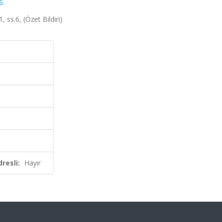
S.
 ss.6, (Özet Bildiri)
resli:
Hayır