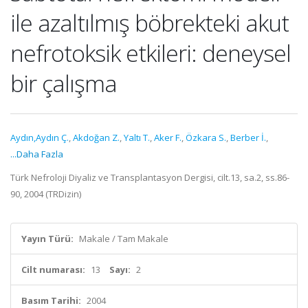
ile azaltılmış böbrekteki akut
nefrotoksik etkileri: deneysel
bir çalışma
Aydın,Aydın Ç.
,
Akdoğan Z.
,
Yaltı T.
,
Aker F.
,
Özkara S.
,
Berber İ.
,
...Daha Fazla
Türk Nefroloji Diyaliz ve Transplantasyon Dergisi, cilt.13, sa.2, ss.86-
90, 2004 (TRDizin)
Yayın Türü:
Makale / Tam Makale
Cilt numarası:
13
Sayı:
2
Basım Tarihi:
2004