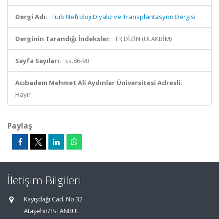
Dergi Adı:
Türk Nefroloji Diyaliz ve Transplantasyon Dergisi
Derginin Tarandığı İndeksler:
TR DİZİN (ULAKBİM)
Sayfa Sayıları:
ss.86-90
Acıbadem Mehmet Ali Aydınlar Üniversitesi Adresli:
Hayır
Paylaş
İletişim Bilgileri
Kayışdağı Cad. No:32
Ataşehir/İSTANBUL