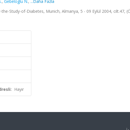
.
,
Gebeloglu N.
,
...Daha Fazla
the-Study-of-Diabetes, Munich, Almanya, 5 - 09 Eylül 2004, cilt.47, (
resli:
Hayır