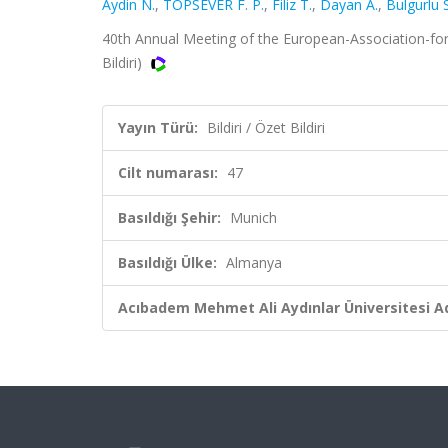
Aydin N.
,
TOPSEVER F. P.
,
Filiz T.
,
Dayan A.
,
Bulgurlu S
40th Annual Meeting of the European-Association-for-
Bildiri)
Yayın Türü:
Bildiri / Özet Bildiri
Cilt numarası:
47
Basıldığı Şehir:
Munich
Basıldığı Ülke:
Almanya
Acıbadem Mehmet Ali Aydınlar Üniversitesi Ad