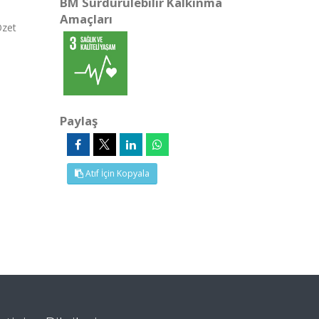
BM Sürdürülebilir Kalkınma
Amaçları
Özet
Paylaş
Atıf İçin Kopyala