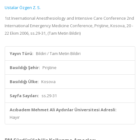
Ustalar Özgen Z. S.
1st Inıernational Anesthesiology and Intensive Care Conference 2nd
International Emergency Medicine Conference, Priştine, Kosova, 20 -
22 Ekim 2006, ss.29-31, (Tam Metin Bildiri)
Yayın Türü:
Bildiri / Tam Metin Bildiri
Basıldığı Şehir:
Priştine
Basıldığı Ülke:
Kosova
Sayfa Sayıları:
ss.29-31
Acıbadem Mehmet Ali Aydınlar Üniversitesi Adresli:
Hayır