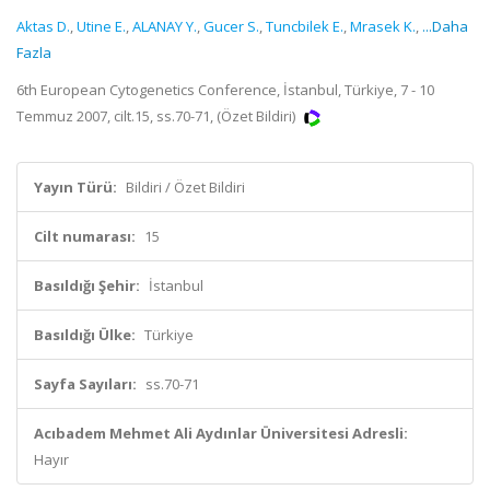
Aktas D.
,
Utine E.
,
ALANAY Y.
,
Gucer S.
,
Tuncbilek E.
,
Mrasek K.
,
...Daha
Fazla
6th European Cytogenetics Conference, İstanbul, Türkiye, 7 - 10
Temmuz 2007, cilt.15, ss.70-71, (Özet Bildiri)
Yayın Türü:
Bildiri / Özet Bildiri
Cilt numarası:
15
Basıldığı Şehir:
İstanbul
Basıldığı Ülke:
Türkiye
Sayfa Sayıları:
ss.70-71
Acıbadem Mehmet Ali Aydınlar Üniversitesi Adresli:
Hayır