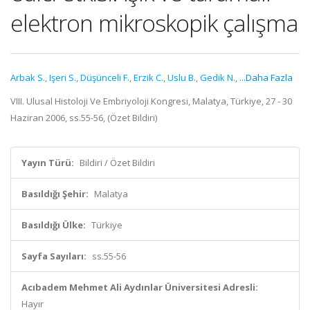
elektron mikroskopik çalışma
Arbak S.
,
Işeri S.
,
Düşünceli F.
,
Erzik C.
,
Uslu B.
,
Gedik N.
,
...Daha Fazla
VIII. Ulusal Histoloji Ve Embriyoloji Kongresi, Malatya, Türkiye, 27 - 30
Haziran 2006, ss.55-56, (Özet Bildiri)
Yayın Türü:
Bildiri / Özet Bildiri
Basıldığı Şehir:
Malatya
Basıldığı Ülke:
Türkiye
Sayfa Sayıları:
ss.55-56
Acıbadem Mehmet Ali Aydınlar Üniversitesi Adresli:
Hayır