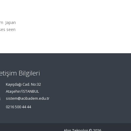
om Japan
ases seen
letişim Bilgileri
Kayışdağı Cad. No:32
Ataşehir/İSTANBUL
sistem@acibadem.edu.tr
0216 500 44 44
Abis Teknoloji
© 2026