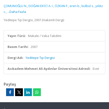
ÇOMUNOĞLU N.
,
DOĞAN EKİCİ A. I.
,
ÖZKAN F.
,
eren b.
,
bülbül s.
,
yıldız
c.
,
...Daha Fazla
Yeditepe Tıp Dergisi, 2007 (Hakemli Dergi)
Yayın Türü:
Makale / Vaka Takdimi
Basım Tarihi:
2007
Dergi Adı:
Yeditepe Tıp Dergisi
Acıbadem Mehmet Ali Aydınlar Üniversitesi Adresli:
Evet
Paylaş