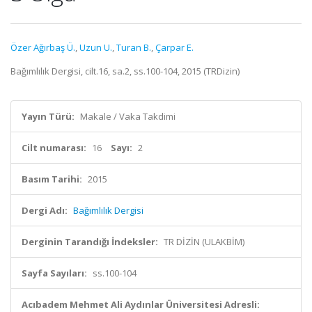
Özer Ağırbaş Ü.
,
Uzun U.
,
Turan B.
,
Çarpar E.
Bağımlılık Dergisi, cilt.16, sa.2, ss.100-104, 2015 (TRDizin)
Yayın Türü:
Makale / Vaka Takdimi
Cilt numarası:
16
Sayı:
2
Basım Tarihi:
2015
Dergi Adı:
Bağımlılık Dergisi
Derginin Tarandığı İndeksler:
TR DİZİN (ULAKBİM)
Sayfa Sayıları:
ss.100-104
Acıbadem Mehmet Ali Aydınlar Üniversitesi Adresli: