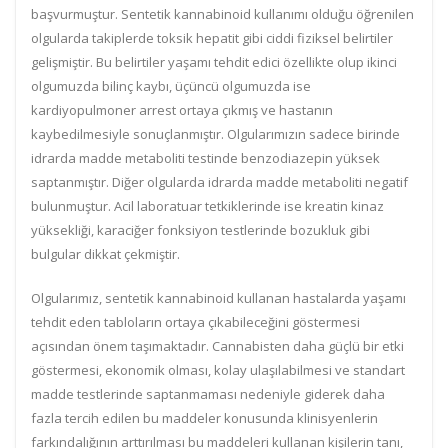
başvurmuştur. Sentetik kannabinoid kullanımı olduğu öğrenilen
olgularda takiplerde toksik hepatit gibi ciddi fiziksel belirtiler
gelişmiştir. Bu belirtiler yaşamı tehdit edici özellikte olup ikinci
olgumuzda bilinç kaybı, üçüncü olgumuzda ise
kardiyopulmoner arrest ortaya çıkmış ve hastanın
kaybedilmesiyle sonuçlanmıştır. Olgularımızın sadece birinde
idrarda madde metaboliti testinde benzodiazepin yüksek
saptanmıştır. Diğer olgularda idrarda madde metaboliti negatif
bulunmuştur. Acil laboratuar tetkiklerinde ise kreatin kinaz
yüksekliği, karaciğer fonksiyon testlerinde bozukluk gibi
bulgular dikkat çekmiştir.
Olgularımız, sentetik kannabinoid kullanan hastalarda yaşamı
tehdit eden tabloların ortaya çıkabileceğini göstermesi
açısından önem taşımaktadır. Cannabisten daha güçlü bir etki
göstermesi, ekonomik olması, kolay ulaşılabilmesi ve standart
madde testlerinde saptanmaması nedeniyle giderek daha
fazla tercih edilen bu maddeler konusunda klinisyenlerin
farkındalığının arttırılması bu maddeleri kullanan kişilerin tanı,