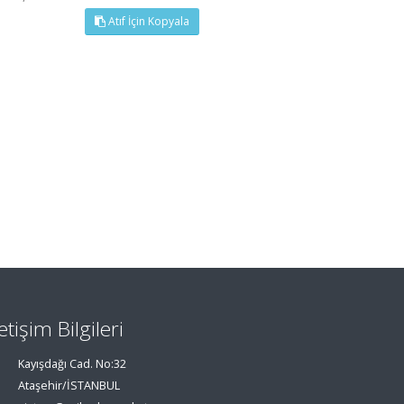
Atıf İçin Kopyala
letişim Bilgileri
Kayışdağı Cad. No:32
Ataşehir/İSTANBUL