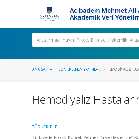
Acıbadem Mehmet Ali A
Akademik Veri Yönetim
Ara
ANA SAYFA
SON EKLENEN YAYINLAR
HEMODIYALIZ HAST
Hemodiyaliz Hastaları
TÜRKER P. F.
’Türkiye’de Kronik Böbrek Yetmezliği ve Beslenme” K