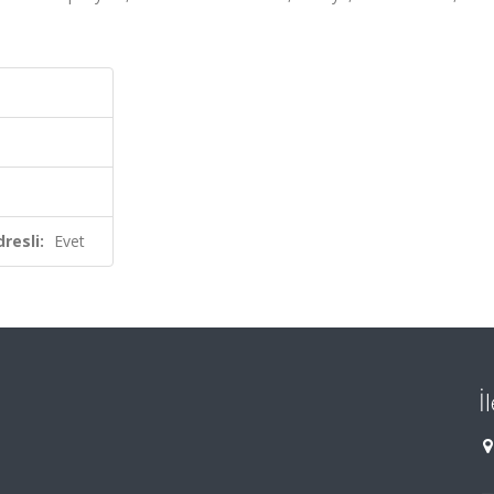
resli:
Evet
İ