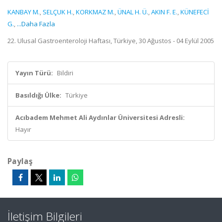
KANBAY M.
,
SELÇUK H.
,
KORKMAZ M.
,
ÜNAL H. Ü.
,
AKIN F. E.
,
KÜNEFECİ
G.
,
...Daha Fazla
22. Ulusal Gastroenteroloji Haftası, Türkiye, 30 Ağustos - 04 Eylül 2005
Yayın Türü:
Bildiri
Basıldığı Ülke:
Türkiye
Acıbadem Mehmet Ali Aydınlar Üniversitesi Adresli:
Hayır
Paylaş
İletişim Bilgileri