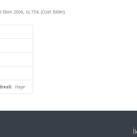
5 Ekim 2006, ss.734, (Özet Bildiri)
resli:
Hayır
İ