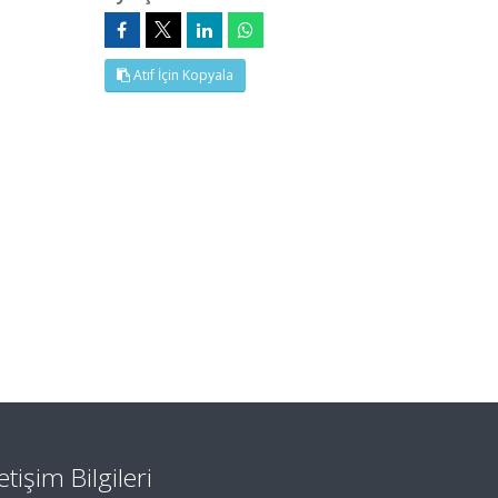
Atıf İçin Kopyala
letişim Bilgileri