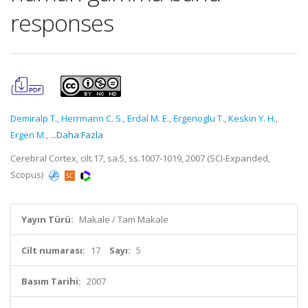
responses
Demiralp T.
,
Herrmann C. S.
,
Erdal M. E.
,
Ergenoglu T.
,
Keskin Y. H.
,
Ergen M.
,
...Daha Fazla
Cerebral Cortex, cilt.17, sa.5, ss.1007-1019, 2007 (SCI-Expanded,
Scopus)
Yayın Türü:
Makale / Tam Makale
Cilt numarası:
17
Sayı:
5
Basım Tarihi:
2007