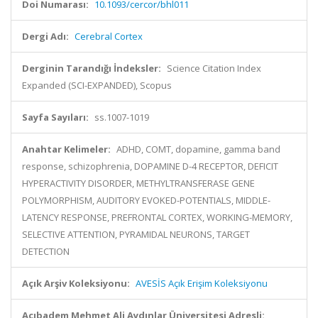
Doi Numarası:
10.1093/cercor/bhl011
Dergi Adı:
Cerebral Cortex
Derginin Tarandığı İndeksler:
Science Citation Index
Expanded (SCI-EXPANDED), Scopus
Sayfa Sayıları:
ss.1007-1019
Anahtar Kelimeler:
ADHD, COMT, dopamine, gamma band
response, schizophrenia, DOPAMINE D-4 RECEPTOR, DEFICIT
HYPERACTIVITY DISORDER, METHYLTRANSFERASE GENE
POLYMORPHISM, AUDITORY EVOKED-POTENTIALS, MIDDLE-
LATENCY RESPONSE, PREFRONTAL CORTEX, WORKING-MEMORY,
SELECTIVE ATTENTION, PYRAMIDAL NEURONS, TARGET
DETECTION
Açık Arşiv Koleksiyonu:
AVESİS Açık Erişim Koleksiyonu
Acıbadem Mehmet Ali Aydınlar Üniversitesi Adresli: