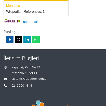
Mentions
Wikipedia - References:
3
-
see details
Paylaş
İletişim Bilgileri
Kayışdağı Cad. No:32
Ataşehir/İSTANBUL
sistem@acibadem.edu.tr
0216 500 44 44