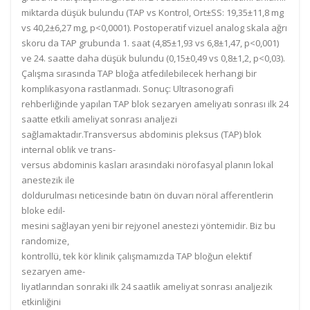
miktarda düşük bulundu (TAP vs Kontrol, Ort±SS: 19,35±11,8 mg
vs 40,2±6,27 mg, p<0,0001). Postoperatif vizuel analog skala ağrı
skoru da TAP grubunda 1. saat (4,85±1,93 vs 6,8±1,47, p<0,001)
ve 24. saatte daha düşük bulundu (0,15±0,49 vs 0,8±1,2, p<0,03).
Çalışma sırasında TAP bloğa atfedilebilecek herhangi bir
komplikasyona rastlanmadı. Sonuç: Ultrasonografi
rehberliğinde yapılan TAP blok sezaryen ameliyatı sonrası ilk 24
saatte etkili ameliyat sonrası analjezi
sağlamaktadır.
Transversus
abdominis pleksus
(TAP) blok
internal oblik ve trans-
versus abdominis
kasları arasındaki
nörofasyal planın lokal
anestezik ile
doldurulması neticesinde batın ön
duvarı nöral afferentlerin
bloke edil-
mesini sağlayan yeni
bir rejyonel anestezi
yöntemidir. Biz bu
randomize,
kontrollü, tek
kör klinik
çalışmamızda TAP
bloğun elektif
sezar
yen ame-
liyatlarından
sonraki ilk 24
saatlik
ameliyat
sonrası
analjezik
etkinliğini