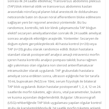
sonrası ilk 24 saatte etkil
Amaç: Transversus abdominis pleksus
(TAP) blok internal oblik ve transversus abdominis kasları
arasındaki nörofasyal planın lokal anestezik ile doldurulması
neticesinde batın ön duvarı nöral afferentlerin bloke edilmesini
sağlayan yeni bir rejyonel anestezi yöntemidir. Biz bu
randomize, kontrollü, tek kör klinik çalışmamızda TAP bloğun
elektif sezaryen ameliyatlarından sonraki ilk 24 saatlik ameliyat
sonrası analjezik etkinliğini araştırdık. Yöntemler: Sezaryen ile
doğum eylemi gerçekleştirilecek 40 hasta kontrol (n=20) veya
TAP (n=20) grubu olarak randomize edildi. Bütün hastalara
standart olarak postoperatif analjezi amaçlı intravenöz morfin
içeren hasta kontrollü analjezi pompası takıldı; buna rağmen
ağrı yakınması olan olgulara non steroid antienflamatuvar
intramusküler olarak uygulandı. TAP grubundaki hastalara
ameliyat sona erdikten sonra, ultrason eşliğinde her bir tarafa
10 mL bupivakain (%0,5) ve 10mL serum fizyolojik ile bilateral
TAP blok uygulandı. Bütün hastalar postoperatif 1, 2, 4, 12 ve 24.
saatlerde morfin tüketimi, ağrı skoru, vital parametreler, bulantı
ve kusma açısından değerlendirildi. Bulgular: Ultrasonografi
(USG) rehberliğinde TAP blok uygulaması yapılan olgular kontrol
grubu ile karşılaştırıldığında ilk 24 saatlik morfin tüketimi anlamlı