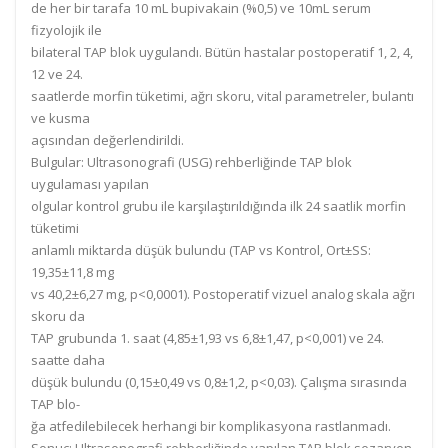
de
her
bir
tarafa
10
mL bupi
vakain
(%0,5)
ve 10mL serum
fizyolojik ile
bilateral TAP blok uygulandı.
Bütün hastalar postoperatif 1, 2, 4,
12 ve 24.
saatlerde morfin tüketimi,
ağrı skoru, vital
parametreler, bulantı
ve kusma
açısından değerlendirildi.
Bulgular:
Ultrasonografi (USG) rehberliğinde T
AP blok
uygulaması yapılan
olgular kontrol grubu ile karşılaştırıldığında ilk 24 saatlik morfin
tüketimi
anlamlı miktarda düşük bulundu (TAP vs Kontrol, Ort±SS:
19,35±11,8 mg
vs 40,2±6,27 mg, p<0,0001).
Postoperatif vizuel analog
skala ağrı
skoru
da
TAP grubunda 1.
saat (4,85±1,93 vs 6,8±1,47, p<0,001)
ve 24.
saatte
daha
düşük bulundu (0,15±0,49 vs 0,8±1,2,
p<0,03). Çalışma sırasında
T
AP blo-
ğa atfedilebilecek herhangi bir komplikasyona rastlanmadı.