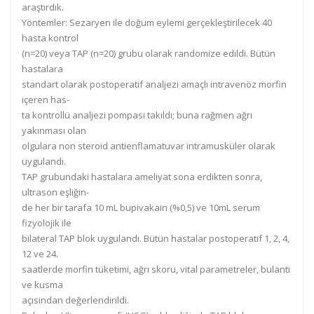
araştırdık.
Yöntemler:
Sezaryen ile doğum eylemi gerçekleştirilecek 40
hasta kontr
ol
(n=20) veya T
AP (n=20) grubu olarak randomize edildi. Bütün
hastalara
standart olarak postoperatif analjezi amaçlı intravenöz
morfin
içeren has-
ta kontrollü analjezi pompası
takıldı; buna rağmen ağrı
yakınması olan
olgulara non steroid antienflamatuvar
intramusküler olar
ak
uygulandı.
TAP grubundaki hastalara ameliyat
sona erdikten sonra,
ultrason eşliğin-
de
her
bir
tarafa
10
mL bupi
vakain
(%0,5)
ve 10mL serum
fizyolojik ile
bilateral TAP blok uygulandı.
Bütün hastalar postoperatif 1, 2, 4,
12 ve 24.
saatlerde morfin tüketimi,
ağrı skoru, vital
parametreler, bulantı
ve kusma
açısından değerlendirildi.