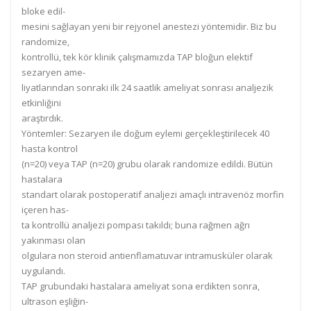
bloke edil-
mesini sağlayan yeni
bir rejyonel anestezi
yöntemidir. Biz bu
randomize,
kontrollü, tek
kör klinik
çalışmamızda TAP
bloğun elektif
sezar
yen ame-
liyatlarından
sonraki ilk 24
saatlik
ameliyat
sonrası
analjezik
etkinliğini
araştırdık.
Yöntemler:
Sezaryen ile doğum eylemi gerçekleştirilecek 40
hasta kontr
ol
(n=20) veya T
AP (n=20) grubu olarak randomize edildi. Bütün
hastalara
standart olarak postoperatif analjezi amaçlı intravenöz
morfin
içeren has-
ta kontrollü analjezi pompası
takıldı; buna rağmen ağrı
yakınması olan
olgulara non steroid antienflamatuvar
intramusküler olar
ak
uygulandı.
TAP grubundaki hastalara ameliyat
sona erdikten sonra,
ultrason eşliğin-