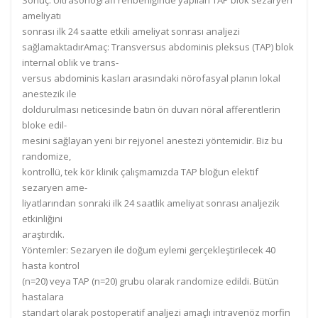
Sonuç:
Ultrasonografi
rehberliğinde yapılan TAP
blok sezar
yen
ameliyatı
sonrası ilk 24 saatte etkili ameliyat sonrası analjezi
sağlamaktadır
Amaç:
Transversus
abdominis pleksus
(TAP) blok
internal oblik ve trans-
versus abdominis
kasları arasındaki
nörofasyal planın lokal
anestezik ile
doldurulması neticesinde batın ön
duvarı nöral afferentlerin
bloke edil-
mesini sağlayan yeni
bir rejyonel anestezi
yöntemidir. Biz bu
randomize,
kontrollü, tek
kör klinik
çalışmamızda TAP
bloğun elektif
sezar
yen ame-
liyatlarından
sonraki ilk 24
saatlik
ameliyat
sonrası
analjezik
etkinliğini
araştırdık.
Yöntemler:
Sezaryen ile doğum eylemi gerçekleştirilecek 40
hasta kontr
ol
(n=20) veya T
AP (n=20) grubu olarak randomize edildi. Bütün
hastalara
standart olarak postoperatif analjezi amaçlı intravenöz
morfin