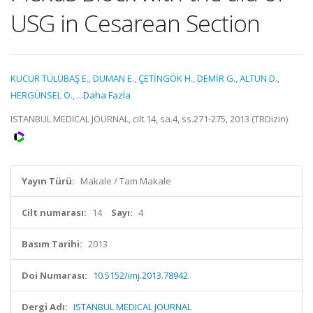
USG in Cesarean Section
KUCUR TÜLÜBAŞ E.
,
DUMAN E.
,
ÇETİNGÖK H.
,
DEMİR G.
,
ALTUN D.
,
HERGÜNSEL O.
,
...Daha Fazla
ISTANBUL MEDICAL JOURNAL, cilt.14, sa.4, ss.271-275, 2013 (TRDizin)
Yayın Türü:
Makale / Tam Makale
Cilt numarası:
14
Sayı:
4
Basım Tarihi:
2013
Doi Numarası:
10.5152/imj.2013.78942
Dergi Adı:
ISTANBUL MEDICAL JOURNAL