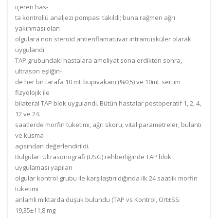
içeren has-
ta kontrollü analjezi pompası
takıldı; buna rağmen ağrı
yakınması olan
olgulara non steroid antienflamatuvar
intramusküler olar
ak
uygulandı.
TAP grubundaki hastalara ameliyat
sona erdikten sonra,
ultrason eşliğin-
de
her
bir
tarafa
10
mL bupi
vakain
(%0,5)
ve 10mL serum
fizyolojik ile
bilateral TAP blok uygulandı.
Bütün hastalar postoperatif 1, 2, 4,
12 ve 24.
saatlerde morfin tüketimi,
ağrı skoru, vital
parametreler, bulantı
ve kusma
açısından değerlendirildi.
Bulgular:
Ultrasonografi (USG) rehberliğinde T
AP blok
uygulaması yapılan
olgular kontrol grubu ile karşılaştırıldığında ilk 24 saatlik morfin
tüketimi
anlamlı miktarda düşük bulundu (TAP vs Kontrol, Ort±SS:
19,35±11,8 mg