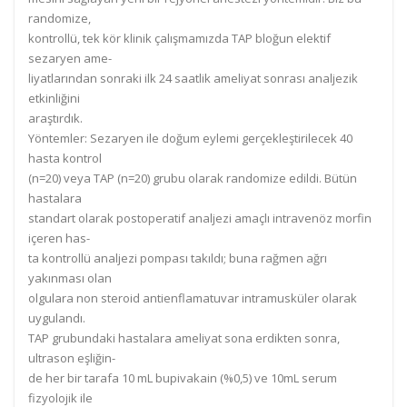
randomize,
kontrollü, tek
kör klinik
çalışmamızda TAP
bloğun elektif
sezar
yen ame-
liyatlarından
sonraki ilk 24
saatlik
ameliyat
sonrası
analjezik
etkinliğini
araştırdık.
Yöntemler:
Sezaryen ile doğum eylemi gerçekleştirilecek 40
hasta kontr
ol
(n=20) veya T
AP (n=20) grubu olarak randomize edildi. Bütün
hastalara
standart olarak postoperatif analjezi amaçlı intravenöz
morfin
içeren has-
ta kontrollü analjezi pompası
takıldı; buna rağmen ağrı
yakınması olan
olgulara non steroid antienflamatuvar
intramusküler olar
ak
uygulandı.
TAP grubundaki hastalara ameliyat
sona erdikten sonra,
ultrason eşliğin-
de
her
bir
tarafa
10
mL bupi
vakain
(%0,5)
ve 10mL serum
fizyolojik ile