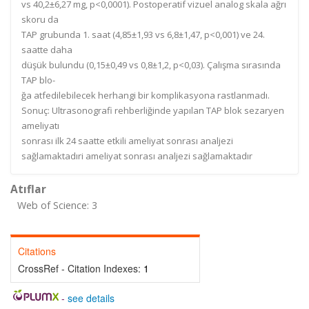
vs 40,2±6,27 mg, p<0,0001).
Postoperatif vizuel analog
skala ağrı
skoru
da
TAP grubunda 1.
saat (4,85±1,93 vs 6,8±1,47, p<0,001)
ve 24.
saatte
daha
düşük bulundu (0,15±0,49 vs 0,8±1,2,
p<0,03). Çalışma sırasında
T
AP blo-
ğa atfedilebilecek herhangi bir komplikasyona rastlanmadı.
Sonuç:
Ultrasonografi
rehberliğinde yapılan TAP
blok sezar
yen
ameliyatı
sonrası ilk 24 saatte etkili ameliyat sonrası analjezi
sağlamaktadır
i ameliyat sonrası analjezi sağlamaktadır
Atıflar
Web of Science: 3
Citations
CrossRef - Citation Indexes:
1
-
see details