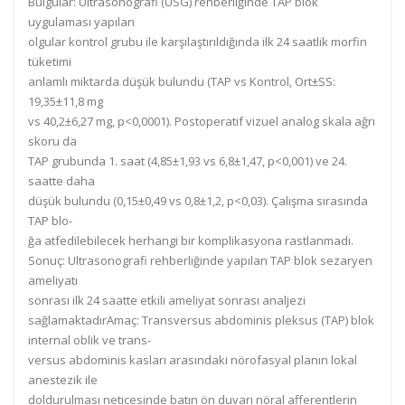
Bulgular:
Ultrasonografi (USG) rehberliğinde T
AP blok
uygulaması yapılan
olgular kontrol grubu ile karşılaştırıldığında ilk 24 saatlik morfin
tüketimi
anlamlı miktarda düşük bulundu (TAP vs Kontrol, Ort±SS:
19,35±11,8 mg
vs 40,2±6,27 mg, p<0,0001).
Postoperatif vizuel analog
skala ağrı
skoru
da
TAP grubunda 1.
saat (4,85±1,93 vs 6,8±1,47, p<0,001)
ve 24.
saatte
daha
düşük bulundu (0,15±0,49 vs 0,8±1,2,
p<0,03). Çalışma sırasında
T
AP blo-
ğa atfedilebilecek herhangi bir komplikasyona rastlanmadı.
Sonuç:
Ultrasonografi
rehberliğinde yapılan TAP
blok sezar
yen
ameliyatı
sonrası ilk 24 saatte etkili ameliyat sonrası analjezi
sağlamaktadır
Amaç:
Transversus
abdominis pleksus
(TAP) blok
internal oblik ve trans-
versus abdominis
kasları arasındaki
nörofasyal planın lokal
anestezik ile
doldurulması neticesinde batın ön
duvarı nöral afferentlerin