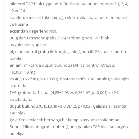
bilateral TAP blok uygulandı.
Bütün hastalar postoperatif 1, 2, 4,
12 ve 24.
saatlerde morfin tüketimi,
ağrı skoru, vital
parametreler, bulantı
ve kusma
açısından değerlendirildi.
Bulgular:
Ultrasonografi (USG) rehberliğinde T
AP blok
uygulaması yapılan
olgular kontrol grubu ile karşılaştırıldığında ilk 24 saatlik morfin
tüketimi
anlamlı miktarda düşük bulundu (TAP vs Kontrol, Ort±SS:
19,35±11,8 mg
vs 40,2±6,27 mg, p<0,0001).
Postoperatif vizuel analog
skala ağrı
skoru
da
TAP grubunda 1.
saat (4,85±1,93 vs 6,8±1,47, p<0,001)
ve 24.
saatte
daha
düşük bulundu (0,15±0,49 vs 0,8±1,2,
p<0,03). Çalışma sırasında
T
AP blo-
ğa atfedilebilecek herhangi bir komplikasyona rastlanmadı.
Sonuç:
Ultrasonografi
rehberliğinde yapılan TAP
blok sezar
yen
ameliyatı