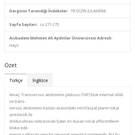
Derginin Tarandığı İndeksler:
TR DİZİN (ULAKBİM)
Sayfa Sayıları:
ss.271-275
Acıbadem Mehmet Ali Aydınlar Üniversitesi Adresli:
Hayır
Özet
Türkçe
İngilizce
Amaç:
Transversus
abdominis pleksus
(TAP) blok
internal oblik
ve trans-
versus abdominis
kasları arasındaki
nörofasyal planın lokal
anestezik ile
doldurulması neticesinde batın ön
duvarı nöral afferentlerin
bloke edil-
mesini sağlayan yeni
bir rejyonel anestezi
yöntemidir. Biz bu