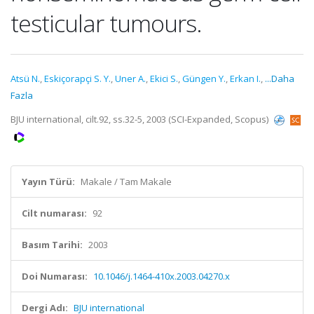
testicular tumours.
Atsü N.
,
Eskiçorapçi S. Y.
,
Uner A.
,
Ekici S.
,
Güngen Y.
,
Erkan I.
,
...Daha
Fazla
BJU international, cilt.92, ss.32-5, 2003 (SCI-Expanded, Scopus)
Yayın Türü:
Makale / Tam Makale
Cilt numarası:
92
Basım Tarihi:
2003
Doi Numarası:
10.1046/j.1464-410x.2003.04270.x
Dergi Adı:
BJU international