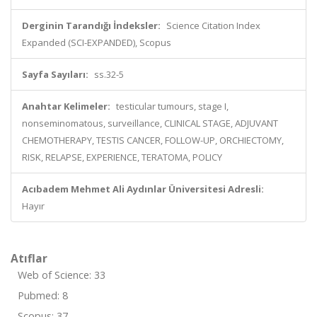
Derginin Tarandığı İndeksler:
Science Citation Index
Expanded (SCI-EXPANDED), Scopus
Sayfa Sayıları:
ss.32-5
Anahtar Kelimeler:
testicular tumours, stage I,
nonseminomatous, surveillance, CLINICAL STAGE, ADJUVANT
CHEMOTHERAPY, TESTIS CANCER, FOLLOW-UP, ORCHIECTOMY,
RISK, RELAPSE, EXPERIENCE, TERATOMA, POLICY
Acıbadem Mehmet Ali Aydınlar Üniversitesi Adresli:
Hayır
Atıflar
Web of Science: 33
Pubmed: 8
Scopus: 37