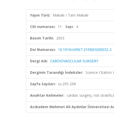
Yayın Türü:
Makale / Tam Makale
Cilt numarası:
11
Sayı:
4
Basım Tarihi:
2003
Doi Numarası:
10.1016/s0967-2109(03)00032-2
Dergi Adı:
CARDIOVASCULAR SURGERY
Derginin Tarandığı İndeksler:
Science Citation
Sayfa Sayıları:
ss.295-298
Anahtar Kelimeler:
cardiac surgery, risk strat
Acıbadem Mehmet Ali Aydınlar Üniversitesi Ad