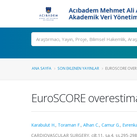
Acıbadem Mehmet Ali A
Akademik Veri Yönetim
Ara
ANA SAYFA
SON EKLENEN YAYINLAR
EUROSCORE OVERE
EuroSCORE overestimat
Karabulut H.
,
Toraman F.
,
Alhan C.
,
Camur G.
,
Evrenka
CARDIOVASCULAR SURGERY, cilt.11, sa.4, ss.295-298