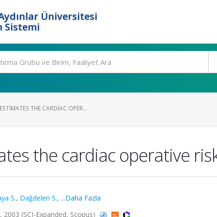
ydınlar Üniversitesi
 Sistemi
STIMATES THE CARDIAC OPER...
es the cardiac operative ris
ya S.
,
Dağdelen S.
,
...Daha Fazla
, 2003 (SCI-Expanded, Scopus)