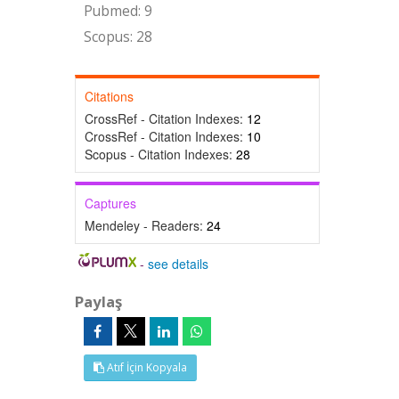
Pubmed: 9
Scopus: 28
Citations
CrossRef - Citation Indexes:
12
CrossRef - Citation Indexes:
10
Scopus - Citation Indexes:
28
Captures
Mendeley - Readers:
24
-
see details
Paylaş
Atıf İçin Kopyala