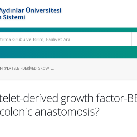
ydınlar Üniversitesi
 Sistemi
N (PLATELET-DERIVED GROWT...
elet-derived growth factor-B
 colonic anastomosis?