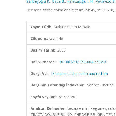
Saribeyoğlu K.
,
Baca B.
,
Hamzaoğlu İ. H.
,
Pekmezci S.
Diseases of the colon and rectum, cilt.46, ss.516-20
Yayın Türü:
Makale / Tam Makale
Cilt numarası:
46
Basım Tarihi:
2003
Doi Numarası:
10.1007/s10350-004-6592-3
Dergi Adı:
Diseases of the colon and rectum
Derginin Tarandığı İndeksler:
Science Citation
Sayfa Sayıları:
ss.516-20
Anahtar Kelimeler:
becaplermin, Regranex, co
TRACT, DOUBLE-BLIND, RHPDGF-BB, GEL, TENS