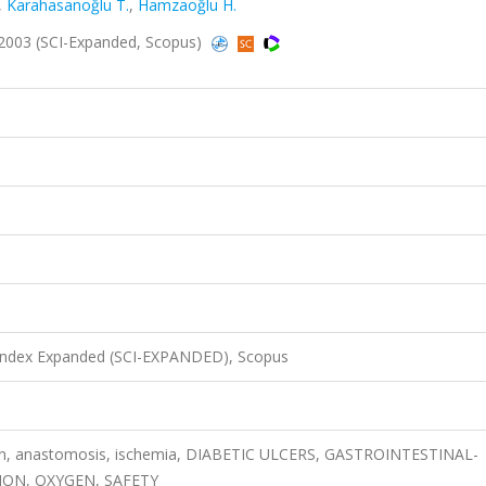
,
Karahasanoğlu T.
,
Hamzaoğlu H.
, 2003 (SCI-Expanded, Scopus)
 Index Expanded (SCI-EXPANDED), Scopus
lon, anastomosis, ischemia, DIABETIC ULCERS, GASTROINTESTINAL-
ION, OXYGEN, SAFETY